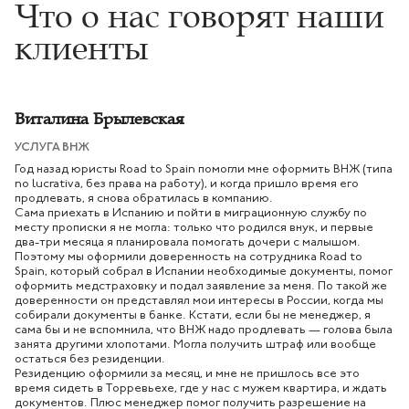
Что о нас говорят наши
клиенты
Виталина Брылевская
УСЛУГА ВНЖ
Год назад юристы Road to Spain помогли мне оформить ВНЖ (типа
no lucrativa, без права на работу), и когда пришло время его
продлевать, я снова обратилась в компанию.
Сама приехать в Испанию и пойти в миграционную службу по
месту прописки я не могла: только что родился внук, и первые
два-три месяца я планировала помогать дочери с малышом.
Поэтому мы оформили доверенность на сотрудника Road to
Spain, который собрал в Испании необходимые документы, помог
оформить медстраховку и подал заявление за меня. По такой же
доверенности он представлял мои интересы в России, когда мы
собирали документы в банке. Кстати, если бы не менеджер, я
сама бы и не вспомнила, что ВНЖ надо продлевать — голова была
занята другими хлопотами. Могла получить штраф или вообще
остаться без резиденции.
Резиденцию оформили за месяц, и мне не пришлось все это
время сидеть в Торревьехе, где у нас с мужем квартира, и ждать
документов. Плюс менеджер помог получить разрешение на