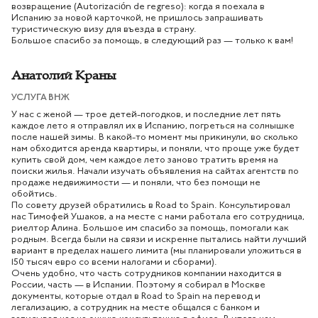
возвращение (Autorización de regreso): когда я поехала в
Испанию за новой карточкой, не пришлось запрашивать
туристическую визу для въезда в страну.
Большое спасибо за помощь, в следующий раз — только к вам!
Анатолий Краны
УСЛУГА ВНЖ
У нас с женой — трое детей-погодков, и последние лет пять
каждое лето я отправлял их в Испанию, погреться на солнышке
после нашей зимы. В какой-то момент мы прикинули, во сколько
нам обходится аренда квартиры, и поняли, что проще уже будет
купить свой дом, чем каждое лето заново тратить время на
поиски жилья. Начали изучать объявления на сайтах агентств по
продаже недвижимости — и поняли, что без помощи не
обойтись.
По совету друзей обратились в Road to Spain. Консультировал
нас Тимофей Ушаков, а на месте с нами работала его сотрудница,
риелтор Алина. Большое им спасибо за помощь, помогали как
родным. Всегда были на связи и искренне пытались найти лучший
вариант в пределах нашего лимита (мы планировали уложиться в
150 тысяч евро со всеми налогами и сборами).
Очень удобно, что часть сотрудников компании находится в
России, часть — в Испании. Поэтому я собирал в Москве
документы, которые отдал в Road to Spain на перевод и
легализацию, а сотрудник на месте общался с банком и