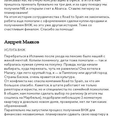
записывал нас на очную консультацию в офисе. В итоге нам
пришлось приехать буквально на три дня, и за одну поездку мы
получили NIE и открыли счет в Abanca. Ставлю пятерку за
планирование!
На этом история сотрудничества с Road to Spain не закончилась,
ребята еще помогали с оформлением сделки купли-продажи и
получением ВНЖ, но это уже другая история. Тоже со
счастливым финалом. Спасибо за помощь!
Андрей Маяков
УСЛУГА ВНЖ
Перебраться в Испанию после ухода на пенсию было нашей с
женой мечтой. Копили понемногу, дети тоже помогали — так и
набралась нужная сумма на покупку. Правда, когда начали
выбирать, куда переехать, чуть не развелись! Она хотела в
Малагу, где лето круглый год, я — в Памплону или другой город
Страны Басков, очень нравится их культура.
От конфликта нас спасла компания Road to Spain, за что им
большое спасибо. Кажется, в штате работают не только
риелторы и юристы, но и специалисты по семейной психологии.
В общем, нам помогли сделать выбор по региону (в итоге мы
сошлись на Марбелье), подобрали небольшую 2-комнатную
квартиру в довольно новом доме, проверили, нет ли там каких
обременений.
Параллельно мы запустили процесс получения ВНЖ для
финансово независимых: планировали сдавать свою квартиру в