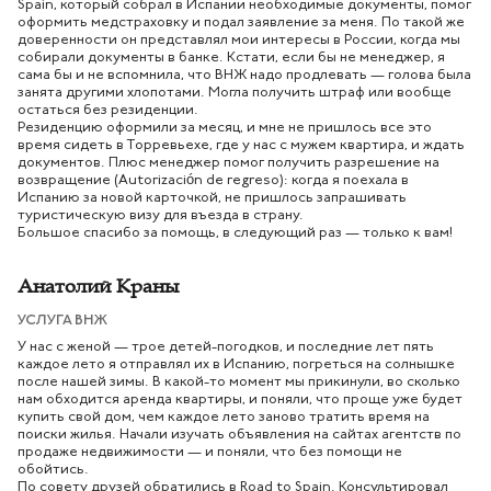
Spain, который собрал в Испании необходимые документы, помог
оформить медстраховку и подал заявление за меня. По такой же
доверенности он представлял мои интересы в России, когда мы
собирали документы в банке. Кстати, если бы не менеджер, я
сама бы и не вспомнила, что ВНЖ надо продлевать — голова была
занята другими хлопотами. Могла получить штраф или вообще
остаться без резиденции.
Резиденцию оформили за месяц, и мне не пришлось все это
время сидеть в Торревьехе, где у нас с мужем квартира, и ждать
документов. Плюс менеджер помог получить разрешение на
возвращение (Autorización de regreso): когда я поехала в
Испанию за новой карточкой, не пришлось запрашивать
туристическую визу для въезда в страну.
Большое спасибо за помощь, в следующий раз — только к вам!
Анатолий Краны
УСЛУГА ВНЖ
У нас с женой — трое детей-погодков, и последние лет пять
каждое лето я отправлял их в Испанию, погреться на солнышке
после нашей зимы. В какой-то момент мы прикинули, во сколько
нам обходится аренда квартиры, и поняли, что проще уже будет
купить свой дом, чем каждое лето заново тратить время на
поиски жилья. Начали изучать объявления на сайтах агентств по
продаже недвижимости — и поняли, что без помощи не
обойтись.
По совету друзей обратились в Road to Spain. Консультировал