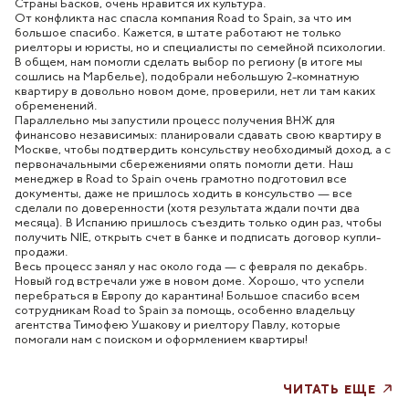
Страны Басков, очень нравится их культура.
От конфликта нас спасла компания Road to Spain, за что им
большое спасибо. Кажется, в штате работают не только
риелторы и юристы, но и специалисты по семейной психологии.
В общем, нам помогли сделать выбор по региону (в итоге мы
сошлись на Марбелье), подобрали небольшую 2-комнатную
квартиру в довольно новом доме, проверили, нет ли там каких
обременений.
Параллельно мы запустили процесс получения ВНЖ для
финансово независимых: планировали сдавать свою квартиру в
Москве, чтобы подтвердить консульству необходимый доход, а с
первоначальными сбережениями опять помогли дети. Наш
менеджер в Road to Spain очень грамотно подготовил все
документы, даже не пришлось ходить в консульство — все
сделали по доверенности (хотя результата ждали почти два
месяца). В Испанию пришлось съездить только один раз, чтобы
получить NIE, открыть счет в банке и подписать договор купли-
продажи.
Весь процесс занял у нас около года — с февраля по декабрь.
Новый год встречали уже в новом доме. Хорошо, что успели
перебраться в Европу до карантина! Большое спасибо всем
сотрудникам Road to Spain за помощь, особенно владельцу
агентства Тимофею Ушакову и риелтору Павлу, которые
помогали нам с поиском и оформлением квартиры!
ЧИТАТЬ ЕЩЕ