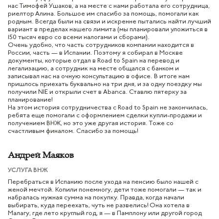
нас Тимофей Ушаков, а на месте с нами работала его сотрудница,
риелтор Алина. Большое им спасибо за помощь, помогали как
родным. Всегда были на связи и искренне пытались найти лучший
вариант в пределах нашего лимита (мы планировали уложиться в
150 тысяч евро со всеми налогами и сборами).
Очень удобно, что часть сотрудников компании находится в
России, часть — в Испании. Поэтому я собирал в Москве
документы, которые отдал в Road to Spain на перевод и
легализацию, а сотрудник на месте общался с банком и
записывал нас на очную консультацию в офисе. В итоге нам
пришлось приехать буквально на три дня, и за одну поездку мы
получили NIE и открыли счет в Abanca. Ставлю пятерку за
планирование!
На этом история сотрудничества с Road to Spain не закончилась,
ребята еще помогали с оформлением сделки купли-продажи и
получением ВНЖ, но это уже другая история. Тоже со
счастливым финалом. Спасибо за помощь!
Андрей Маяков
УСЛУГА ВНЖ
Перебраться в Испанию после ухода на пенсию было нашей с
женой мечтой. Копили понемногу, дети тоже помогали — так и
набралась нужная сумма на покупку. Правда, когда начали
выбирать, куда переехать, чуть не развелись! Она хотела в
Малагу, где лето круглый год, я — в Памплону или другой город