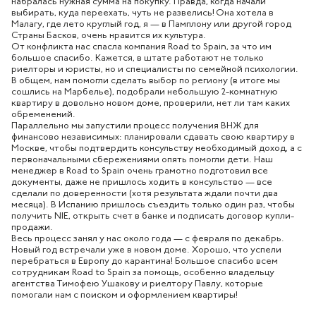
набралась нужная сумма на покупку. Правда, когда начали
выбирать, куда переехать, чуть не развелись! Она хотела в
Малагу, где лето круглый год, я — в Памплону или другой город
Страны Басков, очень нравится их культура.
От конфликта нас спасла компания Road to Spain, за что им
большое спасибо. Кажется, в штате работают не только
риелторы и юристы, но и специалисты по семейной психологии.
В общем, нам помогли сделать выбор по региону (в итоге мы
сошлись на Марбелье), подобрали небольшую 2-комнатную
квартиру в довольно новом доме, проверили, нет ли там каких
обременений.
Параллельно мы запустили процесс получения ВНЖ для
финансово независимых: планировали сдавать свою квартиру в
Москве, чтобы подтвердить консульству необходимый доход, а с
первоначальными сбережениями опять помогли дети. Наш
менеджер в Road to Spain очень грамотно подготовил все
документы, даже не пришлось ходить в консульство — все
сделали по доверенности (хотя результата ждали почти два
месяца). В Испанию пришлось съездить только один раз, чтобы
получить NIE, открыть счет в банке и подписать договор купли-
продажи.
Весь процесс занял у нас около года — с февраля по декабрь.
Новый год встречали уже в новом доме. Хорошо, что успели
перебраться в Европу до карантина! Большое спасибо всем
сотрудникам Road to Spain за помощь, особенно владельцу
агентства Тимофею Ушакову и риелтору Павлу, которые
помогали нам с поиском и оформлением квартиры!