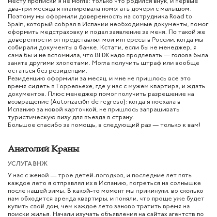
месту прописки я не могла: только что родился внук, и первые
два-три месяца я планировала помогать дочери с малышом.
Поэтому мы оформили доверенность на сотрудника Road to
Spain, который собрал в Испании необходимые документы, помог
оформить медстраховку и подал заявление за меня. По такой же
доверенности он представлял мои интересы в России, когда мы
собирали документы в банке. Кстати, если бы не менеджер, я
сама бы и не вспомнила, что ВНЖ надо продлевать — голова была
занята другими хлопотами. Могла получить штраф или вообще
остаться без резиденции.
Резиденцию оформили за месяц, и мне не пришлось все это
время сидеть в Торревьехе, где у нас с мужем квартира, и ждать
документов. Плюс менеджер помог получить разрешение на
возвращение (Autorización de regreso): когда я поехала в
Испанию за новой карточкой, не пришлось запрашивать
туристическую визу для въезда в страну.
Большое спасибо за помощь, в следующий раз — только к вам!
Анатолий Краны
УСЛУГА ВНЖ
У нас с женой — трое детей-погодков, и последние лет пять
каждое лето я отправлял их в Испанию, погреться на солнышке
после нашей зимы. В какой-то момент мы прикинули, во сколько
нам обходится аренда квартиры, и поняли, что проще уже будет
купить свой дом, чем каждое лето заново тратить время на
поиски жилья. Начали изучать объявления на сайтах агентств по