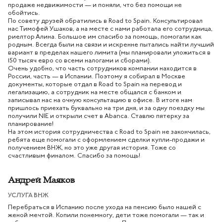
продаже недвижимости — и поняли, что без помощи не
обойтись.
По совету друзей обратились в Road to Spain. Консультировал
нас Тимофей Ушаков, а на месте с нами работала его сотрудница,
риелтор Алина. Большое им спасибо за помощь, помогали как
родным. Всегда были на связи и искренне пытались найти лучший
вариант в пределах нашего лимита (мы планировали уложиться в
150 тысяч евро со всеми налогами и сборами).
Очень удобно, что часть сотрудников компании находится в
России, часть — в Испании. Поэтому я собирал в Москве
документы, которые отдал в Road to Spain на перевод и
легализацию, а сотрудник на месте общался с банком и
записывал нас на очную консультацию в офисе. В итоге нам
пришлось приехать буквально на три дня, и за одну поездку мы
получили NIE и открыли счет в Abanca. Ставлю пятерку за
планирование!
На этом история сотрудничества с Road to Spain не закончилась,
ребята еще помогали с оформлением сделки купли-продажи и
получением ВНЖ, но это уже другая история. Тоже со
счастливым финалом. Спасибо за помощь!
Андрей Маяков
УСЛУГА ВНЖ
Перебраться в Испанию после ухода на пенсию было нашей с
женой мечтой. Копили понемногу, дети тоже помогали — так и