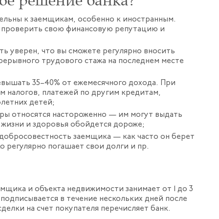
ое решение банка?
тельны к заемщикам, особенно к иностранным.
м проверить свою финансовую репутацию и
ь уверен, что вы сможете регулярно вносить
прерывного трудового стажа на последнем месте
евышать 35–40% от ежемесячного дохода. При
ом налогов, платежей по другим кредитам,
летних детей;
оры относятся настороженно — им могут выдать
 жизни и здоровья обойдется дороже;
 добросовестность заемщика — как часто он берет
ко регулярно погашает свои долги и пр.
мщика и объекта недвижимости занимает от 1 до 3
) подписывается в течение нескольких дней после
делки на счет покупателя перечисляет банк.