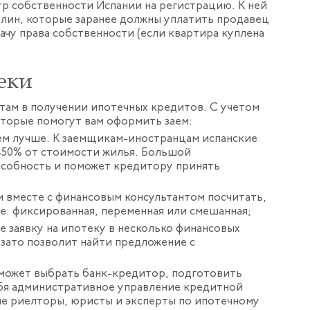
тр собственности Испании на регистрацию. К ней
лин, которые заранее должны уплатить продавец
дачу права собственности (если квартира куплена
еки
нтам в получении ипотечных кредитов. С учетом
оторые помогут вам оформить заем:
тем лучше. К заемщикам-иностранцам испанские
0–50% от стоимости жилья. Большой
особность и поможет кредитору принять
 вместе с финансовым консультантом посчитать,
ве: фиксированная, переменная или смешанная;
е заявку на ипотеку в несколько финансовых
зато позволит найти предложение с
может выбрать банк-кредитор, подготовить
ебя административное управление кредитной
ые риелторы, юристы и эксперты по ипотечному