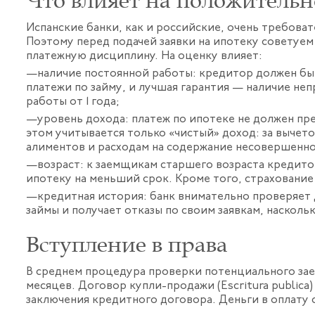
Что влияет на положительн
Испанские банки, как и российские, очень требова
Поэтому перед подачей заявки на ипотеку советуе
платежную дисциплину. На оценку влияет:
наличие постоянной работы: кредитор должен быт
платежи по займу, и лучшая гарантия — наличие не
работы от 1 года;
уровень дохода: платеж по ипотеке не должен пр
этом учитывается только «чистый» доход: за вычет
алиментов и расходам на содержание несовершенно
возраст: к заемщикам старшего возраста кредит
ипотеку на меньший срок. Кроме того, страхование
кредитная история: банк внимательно проверяет
займы и получает отказы по своим заявкам, насколь
Вступление в права
В среднем процедура проверки потенциального зае
месяцев. Договор купли-продажи (Escritura publica
заключения кредитного договора. Деньги в оплату с