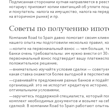
Подписанная сторонами купчая направляется в реес
нотариус приложит копии квитанций об уплате пош
и покупатель: налога на имущество, налога на пере
на вторичном рынке) и пр.
Советы по получению ипот
Компания Road to Spain давно помогает своим клие
нашего опыта мы подготовили несколько правил, к
копите на первоначальный взнос — чем больше, 
банки очень требовательны: им нужно внести от 3
первоначальный взнос подтвердит вашу платежесп
положительное решение;
внимательно изучайте условия сделки — советуем
какая ставка окажется более выгодной в перспекти
сравнивайте предложения разных банков и подайт
организаций: это не испортит кредитную историю, 
оптимальными условиями;
заручитесь поддержкой специалиста, который по
комплект необходимых документов и возьмет на с
сделкой. В компании Road to Spain работают опытн